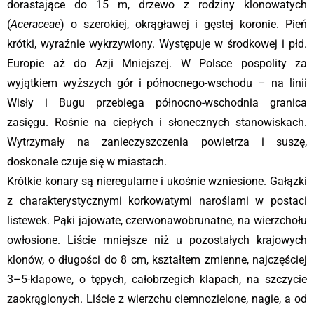
dorastające do 15 m, drzewo z rodziny klonowatych
(
Aceraceae
) o szerokiej, okrągławej i gęstej koronie. Pień
krótki, wyraźnie wykrzywiony. Występuje w środkowej i płd.
Europie aż do Azji Mniejszej. W Polsce pospolity za
wyjątkiem wyższych gór i północnego-wschodu – na linii
Wisły i Bugu przebiega północno-wschodnia granica
zasięgu. Rośnie na ciepłych i słonecznych stanowiskach.
Wytrzymały na zanieczyszczenia powietrza i suszę,
doskonale czuje się w miastach.
Krótkie konary są nieregularne i ukośnie wzniesione. Gałązki
z charakterystycznymi korkowatymi naroślami w postaci
listewek. Pąki jajowate, czerwonawobrunatne, na wierzchołu
owłosione. Liście mniejsze niż u pozostałych krajowych
klonów, o długości do 8 cm, kształtem zmienne, najczęściej
3–5-klapowe, o tępych, całobrzegich klapach, na szczycie
zaokrąglonych. Liście z wierzchu ciemnozielone, nagie, a od